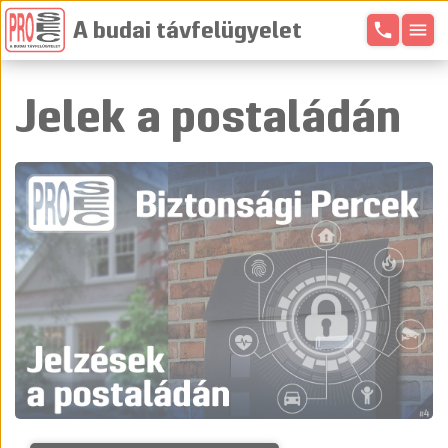
phone
menu
A budai távfelügyelet
Jelek a postaládán