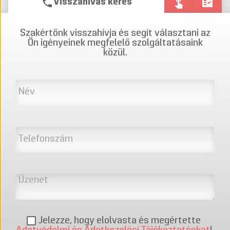
phone
touch_app
fact_check
Visszahívás kérés
Szakértőnk visszahívja és segít választani az
Ön igényeinek megfelelő szolgáltatásaink
közül.
Jelezze, hogy elolvasta és megértette