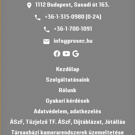
place
1112 Budapest, Sasadi út 163.
phone
+36-1-315-0980 (0-24)
phone
+36-1-700-1091
mail
info@prosec.hu
Kezdőlap
Szolgáltatásaink
Rólunk
Gyakori kérdések
Adatvédelem, adatkezelés
ÁSzF
,
Tűzjelző TF. ÁSzF
,
Díjtáblázat
,
Jótállás
Társasházi kamerarendszerek üzemeltetése