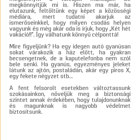
megkönnyítjük mi is. Hiszen ma már, ha
elutazunk, feltöltünk egy képet a közösségi
médiára, mert tudatni akarjuk az
ismerőseinkkel, hogy milyen csodás helyen
vagyunk és még akár oda is írjuk, hogy „Két hét
vakáció!!”. Így válhatunk könnyű célponttá!
Mire figyeljünk? Ha egy idegen autó gyanúsan
sokat várakozik a ház előtt, ha gyakran
becsengetnek, de a kaputelefonba nem szól
bele senki. Ha gyanús, egyezményes jeleket
látunk az ajtón, postaládán, akár egy piros X,
egy fekete négyzet stb…
A fent felsorolt esetekben változtassunk
szokásainkon, növeljük meg a biztonsági
szintet annak érdekében, hogy tulajdonunknak
és magunknak is nagyobb védelmet
biztosítsunk.