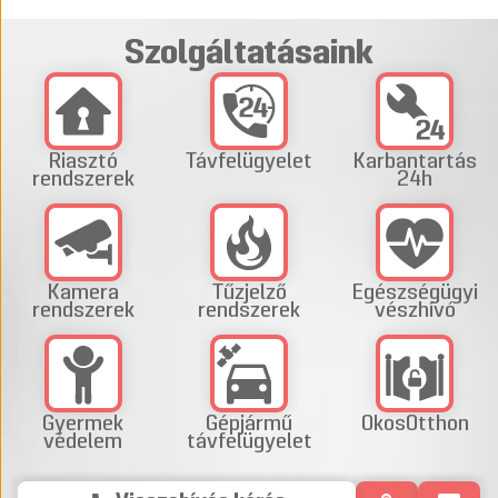
Szolgáltatásaink
Riasztó
Távfelügyelet
Karbantartás
rendszerek
24h
Kamera
Tűzjelző
Egészségügyi
rendszerek
rendszerek
vészhívó
Gyermek
Gépjármű
OkosOtthon
védelem
távfelügyelet