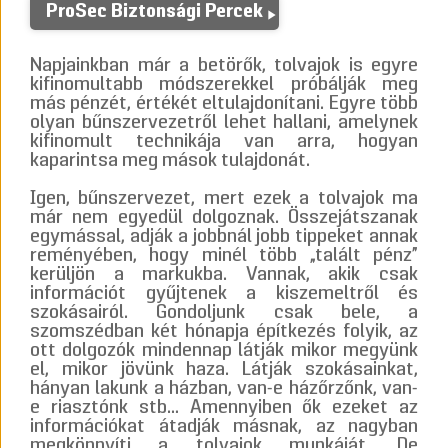
ProSec Biztonsági Percek
Napjainkban már a betörők, tolvajok is egyre
kifinomultabb módszerekkel próbálják meg
más pénzét, értékét eltulajdonítani. Egyre több
olyan bűnszervezetről lehet hallani, amelynek
kifinomult technikája van arra, hogyan
kaparintsa meg mások tulajdonát.
Igen, bűnszervezet, mert ezek a tolvajok ma
már nem egyedül dolgoznak. Összejátszanak
egymással, adják a jobbnál jobb tippeket annak
reményében, hogy minél több „talált pénz”
kerüljön a markukba. Vannak, akik csak
információt gyűjtenek a kiszemeltről és
szokásairól. Gondoljunk csak bele, a
szomszédban két hónapja építkezés folyik, az
ott dolgozók mindennap látják mikor megyünk
el, mikor jövünk haza. Látják szokásainkat,
hányan lakunk a házban, van-e házőrzőnk, van-
e riasztónk stb… Amennyiben ők ezeket az
információkat átadják másnak, az nagyban
megkönnyíti a tolvajok munkáját. De