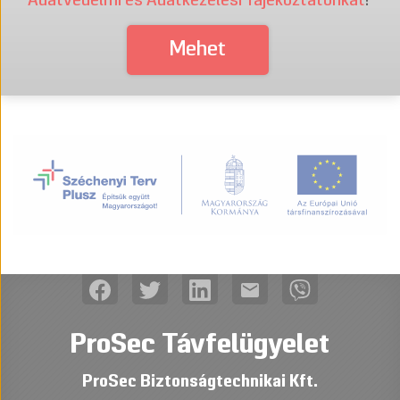
Adatvédelmi és Adatkezelési Tájékoztatónkat
!
mail
ProSec Távfelügyelet
ProSec Biztonságtechnikai Kft.