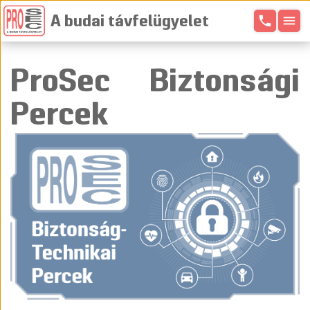
phone
menu
A budai távfelügyelet
ProSec Biztonsági
Percek