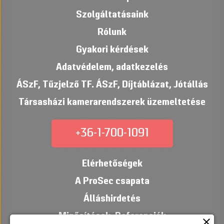
Szolgáltatásaink
Rólunk
Gyakori kérdések
Adatvédelem, adatkezelés
ÁSzF
,
Tűzjelző TF. ÁSzF
,
Díjtáblázat
,
Jótállás
Társasházi kamerarendszerek üzemeltetése
+36-1-700-1091
Elérhetőségek
A ProSec csapata
Álláshirdetés
Minősítések
,
Referenciák
close