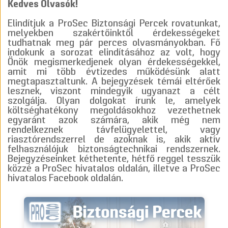
Kedves Olvasók!
Elindítjuk a ProSec Biztonsági Percek rovatunkat,
melyekben szakértőinktől érdekességeket
tudhatnak meg pár perces olvasmányokban. Fő
indokunk a sorozat elindításához az volt, hogy
Önök megismerkedjenek olyan érdekességekkel,
amit mi több évtizedes működésünk alatt
megtapasztaltunk. A bejegyzések témái eltérőek
lesznek, viszont mindegyik ugyanazt a célt
szolgálja. Olyan dolgokat írunk le, amelyek
költséghatékony megoldásokhoz vezethetnek
egyaránt azok számára, akik még nem
rendelkeznek távfelügyelettel, vagy
riasztórendszerrel de azoknak is, akik aktív
felhasználójuk biztonságtechnikai rendszernek.
Bejegyzéseinket kéthetente, hétfő reggel tesszük
közzé a ProSec hivatalos oldalán, illetve a ProSec
hivatalos Facebook oldalán.