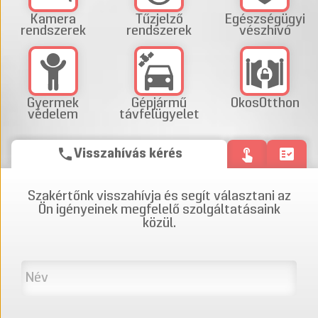
Kamera
Tűzjelző
Egészségügyi
rendszerek
rendszerek
vészhívó
Gyermek
Gépjármű
OkosOtthon
védelem
távfelügyelet
phone
touch_app
fact_check
Visszahívás kérés
Szakértőnk visszahívja és segít választani az
Ön igényeinek megfelelő szolgáltatásaink
közül.