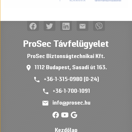
mail
ProSec Távfelügyelet
ProSec Biztonságtechnikai Kft.
place
1112 Budapest, Sasadi út 163.
phone
+36-1-315-0980 (0-24)
phone
+36-1-700-1091
mail
info@prosec.hu
Kezdőlap