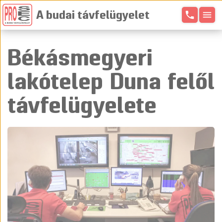
phone
menu
A budai távfelügyelet
Békásmegyeri
lakótelep Duna felől
távfelügyelete