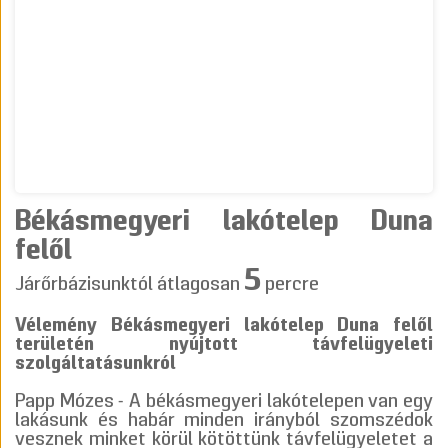
Békásmegyeri lakótelep Duna
felől
5
Járőrbázisunktól átlagosan
percre
Vélemény Békásmegyeri lakótelep Duna felől
területén nyújtott távfelügyeleti
szolgáltatásunkról
Papp Mózes - A békásmegyeri lakótelepen van egy
lakásunk és habár minden irányból szomszédok
vesznek minket körül kötöttünk távfelügyeletet a