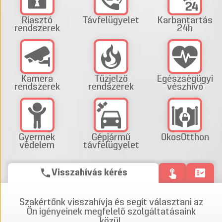
Riasztó
Távfelügyelet
Karbantartás
rendszerek
24h
Kamera
Tűzjelző
Egészségügyi
rendszerek
rendszerek
vészhívó
Gyermek
Gépjármű
OkosOtthon
védelem
távfelügyelet
phone
touch_app
fact_check
Visszahívás kérés
Szakértőnk visszahívja és segít választani az
Ön igényeinek megfelelő szolgáltatásaink
közül.