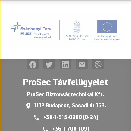
mail
ProSec Távfelügyelet
ProSec Biztonságtechnikai Kft.
place
1112 Budapest, Sasadi út 163.
phone
+36-1-315-0980 (0-24)
phone
+36-1-700-1091