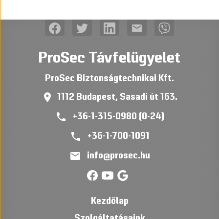
mail
ProSec Távfelügyelet
ProSec Biztonságtechnikai Kft.
place
1112 Budapest, Sasadi út 163.
phone
+36-1-315-0980 (0-24)
phone
+36-1-700-1091
mail
info@prosec.hu
Kezdőlap
Szolgáltatásaink