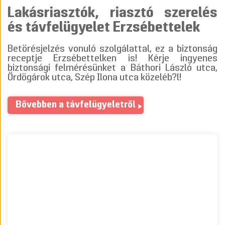
Lakásriasztók, riasztó szerelés
és távfelügyelet Erzsébettelek
Betörésjelzés vonuló szolgálattal, ez a biztonság
receptje Erzsébettelken is! Kérje ingyenes
biztonsági felmérésünket a Báthori László utca,
Ördögárok utca, Szép Ilona utca közeléb?l!
Bővebben a távfelügyeletről