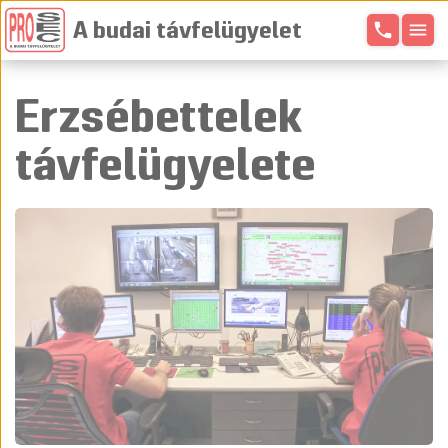
phone
menu
A budai távfelügyelet
Erzsébettelek
távfelügyelete