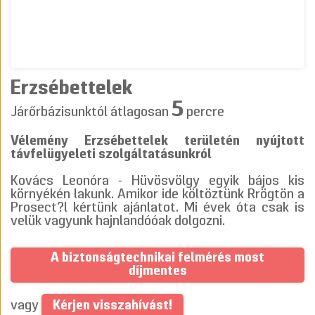
Erzsébettelek
5
Járőrbázisunktól átlagosan
percre
Vélemény Erzsébettelek területén nyújtott
távfelügyeleti szolgáltatásunkról
Kovács Leonóra - Hüvösvölgy egyik bájos kis
környékén lakunk. Amikor ide költöztünk Rrögtön a
Prosect?l kértünk ajánlatot. Mi évek óta csak is
velük vagyunk hajnlandóóak dolgozni.
A biztonságtechnikai felmérés most
díjmentes
Kérjen visszahívást!
vagy