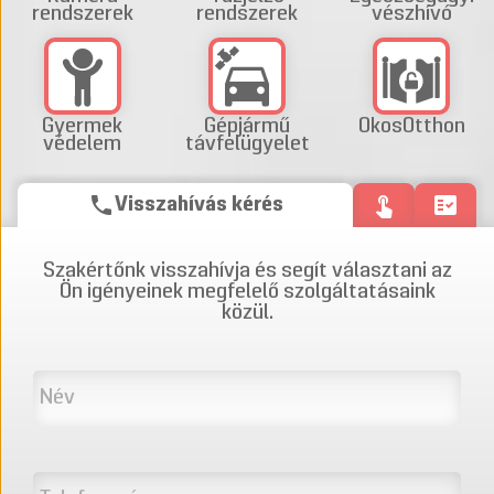
rendszerek
rendszerek
vészhívó
Gyermek
Gépjármű
OkosOtthon
védelem
távfelügyelet
phone
touch_app
fact_check
Visszahívás kérés
Szakértőnk visszahívja és segít választani az
Ön igényeinek megfelelő szolgáltatásaink
közül.