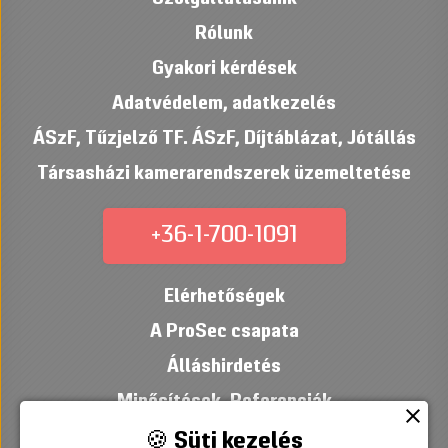
Rólunk
Gyakori kérdések
Adatvédelem, adatkezelés
ÁSzF
,
Tűzjelző TF. ÁSzF
,
Díjtáblázat
,
Jótállás
Társasházi kamerarendszerek üzemeltetése
+36-1-700-1091
Elérhetőségek
A ProSec csapata
Álláshirdetés
Minősítések
,
Referenciák
close
🍪 Süti kezelés