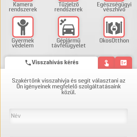
Kamera
Tűzjelző
Egészségügyi
rendszerek
rendszerek
vészhívó
Gyermek
Gépjármű
OkosOtthon
védelem
távfelügyelet
phone
touch_app
fact_check
Visszahívás kérés
Szakértőnk visszahívja és segít választani az
Ön igényeinek megfelelő szolgáltatásaink
közül.