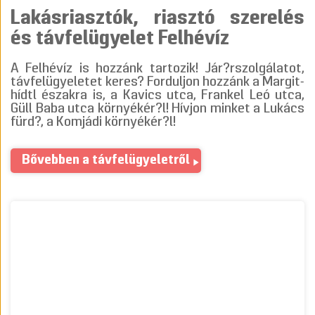
Lakásriasztók, riasztó szerelés
és távfelügyelet Felhévíz
A Felhévíz is hozzánk tartozik! Jár?rszolgálatot,
távfelügyeletet keres? Forduljon hozzánk a Margit-
hídtl északra is, a Kavics utca, Frankel Leó utca,
Güll Baba utca környékér?l! Hívjon minket a Lukács
fürd?, a Komjádi környékér?l!
Bővebben a távfelügyeletről