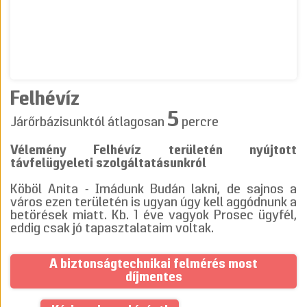
Felhévíz
5
Járőrbázisunktól átlagosan
percre
Vélemény Felhévíz területén nyújtott
távfelügyeleti szolgáltatásunkról
Köböl Anita - Imádunk Budán lakni, de sajnos a
város ezen területén is ugyan úgy kell aggódnunk a
betörések miatt. Kb. 1 éve vagyok Prosec ügyfél,
eddig csak jó tapasztalataim voltak.
A biztonságtechnikai felmérés most
díjmentes