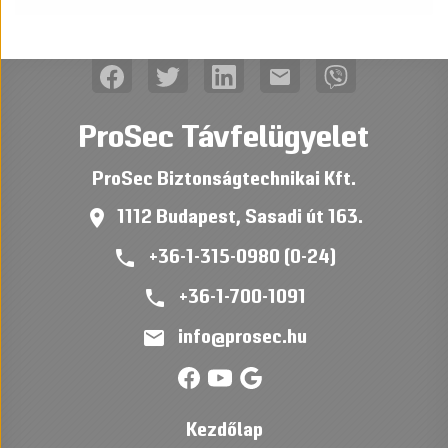
mail
ProSec Távfelügyelet
ProSec Biztonságtechnikai Kft.
place
1112 Budapest, Sasadi út 163.
phone
+36-1-315-0980 (0-24)
phone
+36-1-700-1091
mail
info@prosec.hu
Kezdőlap