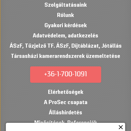
Szolgáltatásaink
Rólunk
Gyakori kérdések
Adatvédelem, adatkezelés
ÁSzF
,
Tűzjelző TF. ÁSzF
,
Díjtáblázat
,
Jótállás
Társasházi kamerarendszerek üzemeltetése
+36-1-700-1091
Elérhetőségek
A ProSec csapata
Álláshirdetés
Minősítések
,
Referenciák
close