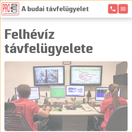
phone
menu
A budai távfelügyelet
Felhévíz
távfelügyelete