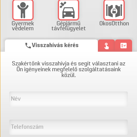
Gyermek
Gépjármű
OkosOtthon
védelem
távfelügyelet
phone
touch_app
fact_check
Visszahívás kérés
Szakértőnk visszahívja és segít választani az
Ön igényeinek megfelelő szolgáltatásaink
közül.