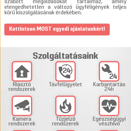
szabott megoldásokat tartalmaz, amely
elengedhetetlen a változó ügyféligények teljes
körű kiszolgálásának érdekében.
Kattintson MOST egyedi ajánlatunkért!
Szolgáltatásaink
Riasztó
Távfelügyelet
Karbantartás
rendszerek
24h
Kamera
Tűzjelző
Egészségügyi
rendszerek
rendszerek
vészhívó