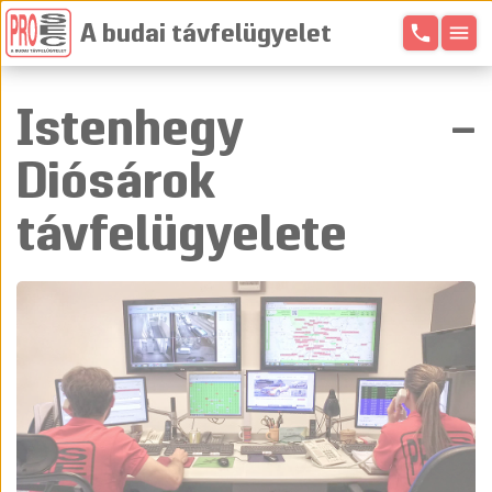
phone
menu
A budai távfelügyelet
Istenhegy –
Diósárok
távfelügyelete