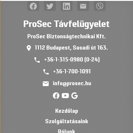
mail
ProSec Távfelügyelet
ProSec Biztonságtechnikai Kft.
place
1112 Budapest, Sasadi út 163.
phone
+36-1-315-0980 (0-24)
phone
+36-1-700-1091
mail
info@prosec.hu
Kezdőlap
Szolgáltatásaink
Rólunk