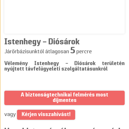
Istenhegy – Diósárok
5
Járőrbázisunktól átlagosan
percre
Vélemény Istenhegy – Diósárok területén
nyújtott távfelügyeleti szolgáltatásunkról
A biztonságtechnikai felmérés most
díjmentes
Kérjen visszahívást!
vagy