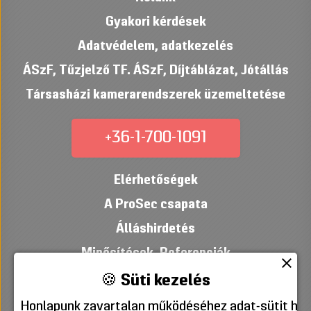
Gyakori kérdések
Adatvédelem, adatkezelés
ÁSzF
,
Tűzjelző TF. ÁSzF
,
Díjtáblázat
,
Jótállás
Társasházi kamerarendszerek üzemeltetése
+36-1-700-1091
Elérhetőségek
A ProSec csapata
Álláshirdetés
Minősítések
,
Referenciák
close
🍪 Süti kezelés
Honlapunk zavartalan működéséhez adat-sütit hely