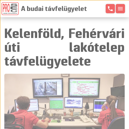
phone
menu
A budai távfelügyelet
Kelenföld, Fehérvári
úti lakótelep
távfelügyelete