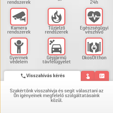
rendszerek
24h
Kamera
Tűzjelző
Egészségügyi
rendszerek
rendszerek
vészhívó
Gyermek
Gépjármű
OkosOtthon
védelem
távfelügyelet
phone
touch_app
fact_check
Visszahívás kérés
Szakértőnk visszahívja és segít választani az
Ön igényeinek megfelelő szolgáltatásaink
közül.