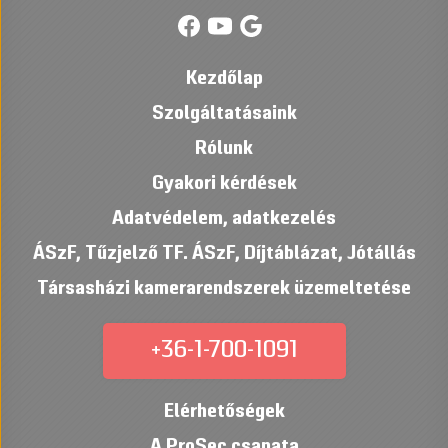
Kezdőlap
Szolgáltatásaink
Rólunk
Gyakori kérdések
Adatvédelem, adatkezelés
ÁSzF
,
Tűzjelző TF. ÁSzF
,
Díjtáblázat
,
Jótállás
Társasházi kamerarendszerek üzemeltetése
+36-1-700-1091
Elérhetőségek
A ProSec csapata