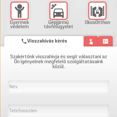
Gyermek
Gépjármű
OkosOtthon
védelem
távfelügyelet
phone
touch_app
fact_check
Visszahívás kérés
Szakértőnk visszahívja és segít választani az
Ön igényeinek megfelelő szolgáltatásaink
közül.