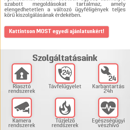
szabott megoldásokat tartalmaz, amely
elengedhetetlen a változó ügyféligények teljes
körű kiszolgálásának érdekében.
Kattintson MOST egyedi ajánlatunkért!
Szolgáltatásaink
Riasztó
Távfelügyelet
Karbantartás
rendszerek
24h
Kamera
Tűzjelző
Egészségügyi
rendszerek
rendszerek
vészhívó