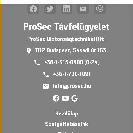
mail
ProSec Távfelügyelet
ProSec Biztonságtechnikai Kft.
place
1112 Budapest, Sasadi út 163.
phone
+36-1-315-0980 (0-24)
phone
+36-1-700-1091
mail
info@prosec.hu
Kezdőlap
Szolgáltatásaink