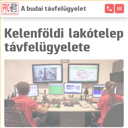
phone
menu
A budai távfelügyelet
Kelenföldi lakótelep
távfelügyelete