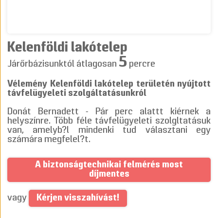
Kelenföldi lakótelep
5
Járőrbázisunktól átlagosan
percre
Vélemény Kelenföldi lakótelep területén nyújtott
távfelügyeleti szolgáltatásunkról
Donát Bernadett - Pár perc alattt kiérnek a
helyszínre. Több féle távfelügyeleti szolgltatásuk
van, amelyb?l mindenki tud választani egy
számára megfelel?t.
A biztonságtechnikai felmérés most
díjmentes
Kérjen visszahívást!
vagy