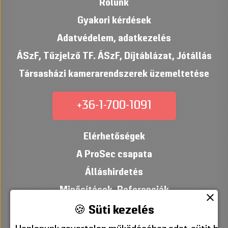
Rólunk
Gyakori kérdések
Adatvédelem, adatkezelés
ÁSzF
,
Tűzjelző TF. ÁSzF
,
Díjtáblázat
,
Jótállás
Társasházi kamerarendszerek üzemeltetése
+36-1-700-1091
Elérhetőségek
A ProSec csapata
Álláshirdetés
Minősítések
,
Referenciák
close
🍪 Süti kezelés