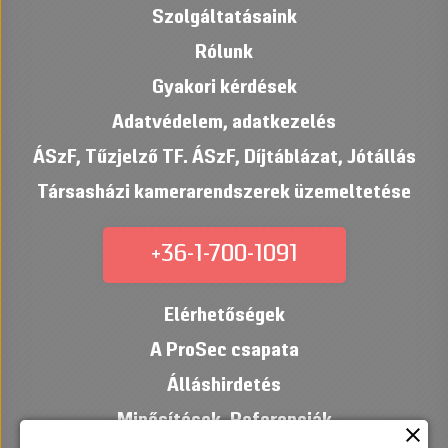
Szolgáltatásaink
Rólunk
Gyakori kérdések
Adatvédelem, adatkezelés
ÁSzF
,
Tűzjelző TF. ÁSzF
,
Díjtáblázat
,
Jótállás
Társasházi kamerarendszerek üzemeltetése
+36-1-700-1091
Elérhetőségek
A ProSec csapata
Álláshirdetés
Minősítések
,
Referenciák
close