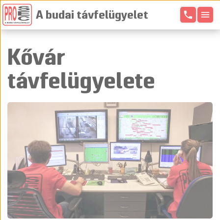
phone
menu
A budai távfelügyelet
Kővár
távfelügyelete