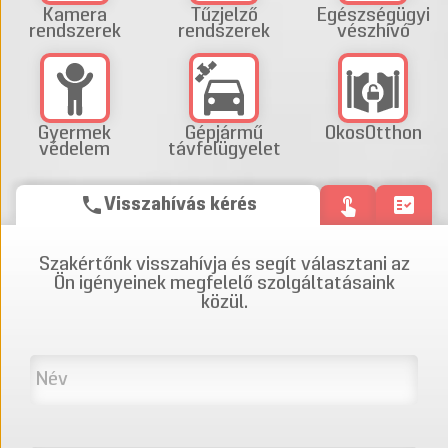
Kamera
Tűzjelző
Egészségügyi
rendszerek
rendszerek
vészhívó
Gyermek
Gépjármű
OkosOtthon
védelem
távfelügyelet
phone
touch_app
fact_check
Visszahívás kérés
Szakértőnk visszahívja és segít választani az
Ön igényeinek megfelelő szolgáltatásaink
közül.