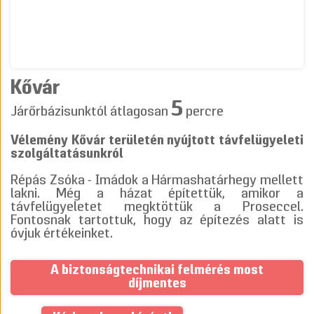
Kővár
5
Járőrbázisunktól átlagosan
percre
Vélemény Kővár területén nyújtott távfelügyeleti
szolgáltatásunkról
Répás Zsóka - Imádok a Hármashatárhegy mellett
lakni. Még a házat építettük, amikor a
távfelügyeletet megktöttük a Proseccel.
Fontosnak tartottuk, hogy az építezés alatt is
óvjuk értékeinket.
A biztonságtechnikai felmérés most
díjmentes