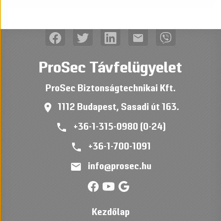
mail
ProSec Távfelügyelet
ProSec Biztonságtechnikai Kft.
place
1112 Budapest, Sasadi út 163.
phone
+36-1-315-0980 (0-24)
phone
+36-1-700-1091
mail
info@prosec.hu
Kezdőlap