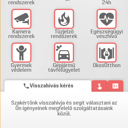
rendszerek
24h
Kamera
Tűzjelző
Egészségügyi
rendszerek
rendszerek
vészhívó
Gyermek
Gépjármű
OkosOtthon
védelem
távfelügyelet
phone
touch_app
fact_check
Visszahívás kérés
Szakértőnk visszahívja és segít választani az
Ön igényeinek megfelelő szolgáltatásaink
közül.