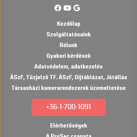
Kezdőlap
Szolgáltatásaink
Rólunk
Gyakori kérdések
Adatvédelem, adatkezelés
ÁSzF
,
Tűzjelző TF. ÁSzF
,
Díjtáblázat
,
Jótállás
Társasházi kamerarendszerek üzemeltetése
+36-1-700-1091
Elérhetőségek
A ProSec csapata