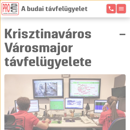
phone
menu
A budai távfelügyelet
Krisztinaváros –
Városmajor
távfelügyelete