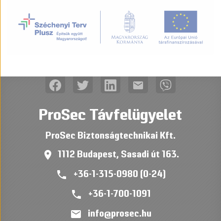
mail
ProSec Távfelügyelet
ProSec Biztonságtechnikai Kft.
place
1112 Budapest, Sasadi út 163.
phone
+36-1-315-0980 (0-24)
phone
+36-1-700-1091
mail
info@prosec.hu