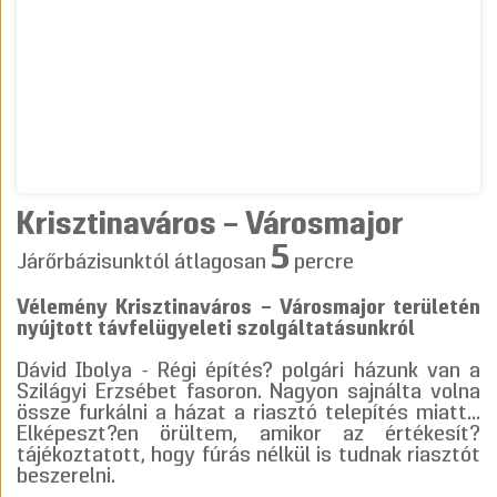
Krisztinaváros – Városmajor
5
Járőrbázisunktól átlagosan
percre
Vélemény Krisztinaváros – Városmajor területén
nyújtott távfelügyeleti szolgáltatásunkról
Dávid Ibolya - Régi építés? polgári házunk van a
Szilágyi Erzsébet fasoron. Nagyon sajnálta volna
össze furkálni a házat a riasztó telepítés miatt...
Elképeszt?en örültem, amikor az értékesít?
tájékoztatott, hogy fúrás nélkül is tudnak riasztót
beszerelni.