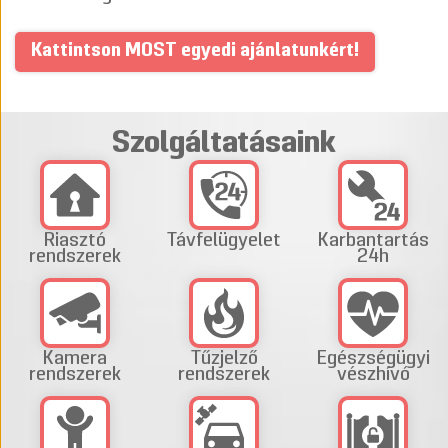
Kattintson MOST egyedi ajánlatunkért!
Szolgáltatásaink
Riasztó
Távfelügyelet
Karbantartás
rendszerek
24h
Kamera
Tűzjelző
Egészségügyi
rendszerek
rendszerek
vészhívó