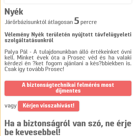
Nyék
5
Járőrbázisunktól átlagosan
percre
Vélemény Nyék területén nyújtott távfelügyeleti
szolgáltatásunkról
Palya Pál - A tulajdonunkban álló értékeinket óvni
kell. Minket évek óta a Prosec véd és ha valaki
kérdezi én ?ket fogom ajánlani a kés?bbiekben is.
Csak így tovább Prosec!
A biztonságtechnikai felmérés most
díjmentes
Kérjen visszahívást!
vagy
Ha a biztonságról van szó, ne érje
be kevesebbel!