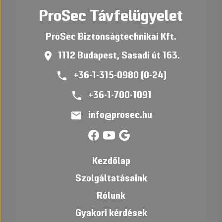
ProSec Távfelügyelet
ProSec Biztonságtechnikai Kft.
place
1112 Budapest, Sasadi út 163.
phone
+36-1-315-0980 (0-24)
phone
+36-1-700-1091
mail
info@prosec.hu
Kezdőlap
Szolgáltatásaink
Rólunk
Gyakori kérdések