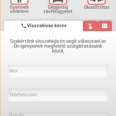
Gyermek
Gépjármű
OkosOtthon
védelem
távfelügyelet
phone
touch_app
fact_check
Visszahívás kérés
Szakértőnk visszahívja és segít választani az
Ön igényeinek megfelelő szolgáltatásaink
közül.