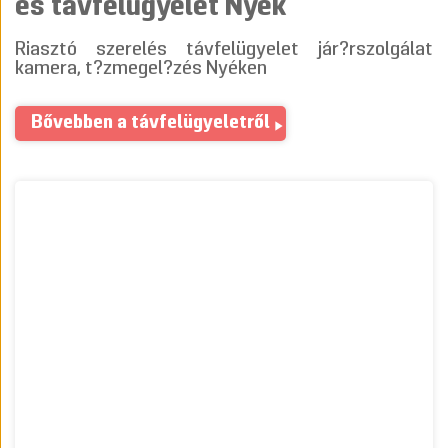
és távfelügyelet Nyék
Riasztó szerelés távfelügyelet jár?rszolgálat
kamera, t?zmegel?zés Nyéken
Bővebben a távfelügyeletről