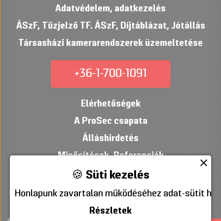
Adatvédelem, adatkezelés
ÁSzF
,
Tűzjelző TF. ÁSzF
,
Díjtáblázat
,
Jótállás
Társasházi kamerarendszerek üzemeltetése
+36-1-700-1091
Elérhetőségek
A ProSec csapata
Álláshirdetés
Minősítések
,
Referenciák
close
🍪 Süti kezelés
Honlapunk zavartalan működéséhez adat-sütit hely
Részletek