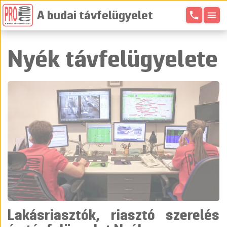
phone
menu
A budai távfelügyelet
Nyék távfelügyelete
Lakásriasztók, riasztó szerelés