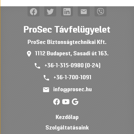
mail
ProSec Távfelügyelet
ProSec Biztonságtechnikai Kft.
place
1112 Budapest, Sasadi út 163.
phone
+36-1-315-0980 (0-24)
phone
+36-1-700-1091
mail
info@prosec.hu
Kezdőlap
Szolgáltatásaink