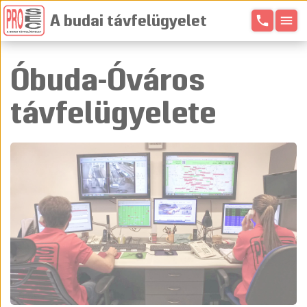
phone
menu
A budai távfelügyelet
Óbuda-Óváros
távfelügyelete