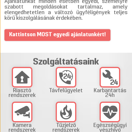
Ajánlatunkat minden esetben egyedi, személyre
szabott megoldásokat tartalmaz, amely
elengedhetetlen a változó ügyféligények teljes
körű kiszolgálásának érdekében.
Kattintson MOST egyedi ajánlatunkért!
Szolgáltatásaink
Riasztó
Távfelügyelet
Karbantartás
rendszerek
24h
Kamera
Tűzjelző
Egészségügyi
rendszerek
rendszerek
vészhívó