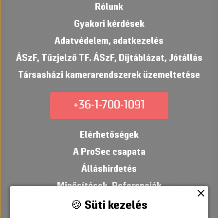
Rólunk
Gyakori kérdések
Adatvédelem, adatkezelés
ÁSzF
,
Tűzjelző TF. ÁSzF
,
Díjtáblázat
,
Jótállás
Társasházi kamerarendszerek üzemeltetése
+36-1-700-1091
Elérhetőségek
A ProSec csapata
Álláshirdetés
Minősítések
,
Referenciák
close
🍪 Süti kezelés