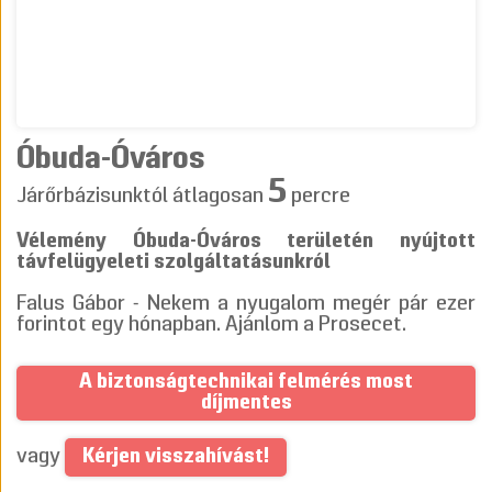
Óbuda-Óváros
5
Járőrbázisunktól átlagosan
percre
Vélemény Óbuda-Óváros területén nyújtott
távfelügyeleti szolgáltatásunkról
Falus Gábor - Nekem a nyugalom megér pár ezer
forintot egy hónapban. Ajánlom a Prosecet.
A biztonságtechnikai felmérés most
díjmentes
Kérjen visszahívást!
vagy