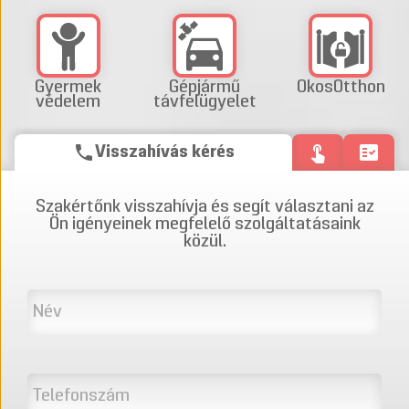
Gyermek
Gépjármű
OkosOtthon
védelem
távfelügyelet
phone
touch_app
fact_check
Visszahívás kérés
Szakértőnk visszahívja és segít választani az
Ön igényeinek megfelelő szolgáltatásaink
közül.