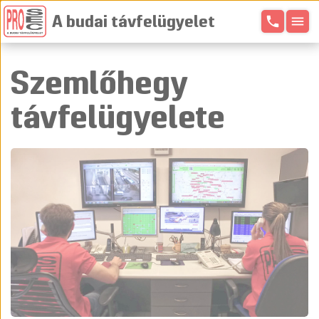
phone
menu
A budai távfelügyelet
Szemlőhegy
távfelügyelete