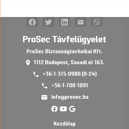
mail
ProSec Távfelügyelet
ProSec Biztonságtechnikai Kft.
place
1112 Budapest, Sasadi út 163.
phone
+36-1-315-0980 (0-24)
phone
+36-1-700-1091
mail
info@prosec.hu
Kezdőlap