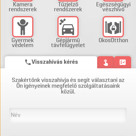
Kamera
Tűzjelző
Egészségügyi
rendszerek
rendszerek
vészhívó
Gyermek
Gépjármű
OkosOtthon
védelem
távfelügyelet
phone
touch_app
fact_check
Visszahívás kérés
Szakértőnk visszahívja és segít választani az
Ön igényeinek megfelelő szolgáltatásaink
közül.