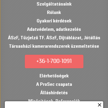
Szolgáltatásaink
Rólunk
Gyakori kérdések
Adatvédelem, adatkezelés
ÁSzF
,
Tűzjelző TF. ÁSzF
,
Díjtáblázat
,
Jótállás
Társasházi kamerarendszerek üzemeltetése
+36-1-700-1091
Elérhetőségek
A ProSec csapata
Álláshirdetés
Minősítések
,
Referenciák
close