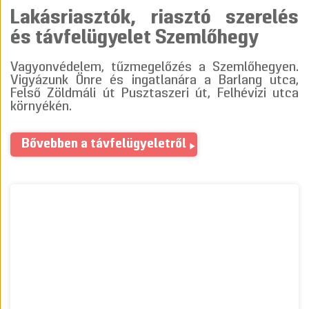
Lakásriasztók, riasztó szerelés
és távfelügyelet Szemlőhegy
Vagyonvédelem, tűzmegelőzés a Szemlőhegyen.
Vigyázunk Önre és ingatlanára a Barlang utca,
Felső Zöldmáli út Pusztaszeri út, Felhévizi utca
környékén.
Bővebben a távfelügyeletről