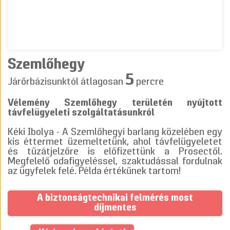
Szemlőhegy
5
Járőrbázisunktól átlagosan
percre
Vélemény Szemlőhegy területén nyújtott
távfelügyeleti szolgáltatásunkról
Kéki Ibolya - A Szemlőhegyi barlang közelében egy
kis éttermet üzemeltetünk, ahol távfelügyeletet
és tűzátjelzőre is előfizettünk a Prosectől.
Megfelelő odafigyeléssel, szaktudással fordulnak
az ügyfelek felé. Példa értékűnek tartom!
A biztonságtechnikai felmérés most
díjmentes