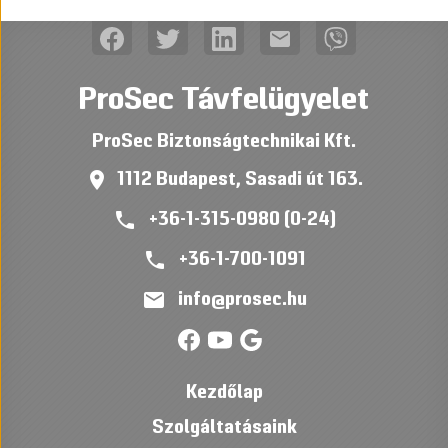
mail
ProSec Távfelügyelet
ProSec Biztonságtechnikai Kft.
place
1112 Budapest, Sasadi út 163.
phone
+36-1-315-0980 (0-24)
phone
+36-1-700-1091
mail
info@prosec.hu
Kezdőlap
Szolgáltatásaink