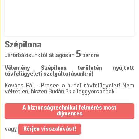
Szépilona
5
Járőrbázisunktól átlagosan
percre
Vélemény Szépilona területén nyújtott
távfelügyeleti szolgáltatásunkról
Kovács Pál - Prosec a budai távfelügyelet! Nem
véltetlen, hiszen Budán ?k a leggyorsabbak.
A biztonságtechnikai felmérés most
díjmentes
Kérjen visszahívást!
vagy