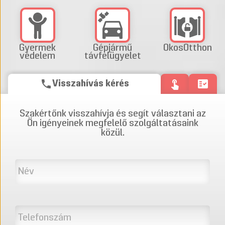
Gyermek
Gépjármű
OkosOtthon
védelem
távfelügyelet
phone
touch_app
fact_check
Visszahívás kérés
Szakértőnk visszahívja és segít választani az
Ön igényeinek megfelelő szolgáltatásaink
közül.