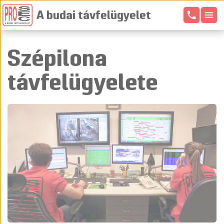
phone
menu
A budai távfelügyelet
Szépilona
távfelügyelete