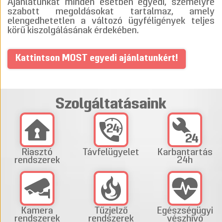
Ajánlatunkat minden esetben egyedi, személyre
szabott megoldásokat tartalmaz, amely
elengedhetetlen a változó ügyféligények teljes
körű kiszolgálásának érdekében.
Kattintson MOST egyedi ajánlatunkért!
Szolgáltatásaink
Riasztó
Távfelügyelet
Karbantartás
rendszerek
24h
Kamera
Tűzjelző
Egészségügyi
rendszerek
rendszerek
vészhívó