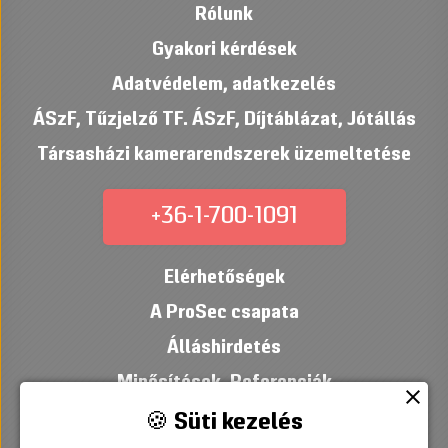
Rólunk
Gyakori kérdések
Adatvédelem, adatkezelés
ÁSzF
,
Tűzjelző TF. ÁSzF
,
Díjtáblázat
,
Jótállás
Társasházi kamerarendszerek üzemeltetése
+36-1-700-1091
Elérhetőségek
A ProSec csapata
Álláshirdetés
Minősítések
,
Referenciák
close
🍪 Süti kezelés