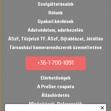
Szolgáltatásaink
Rólunk
Gyakori kérdések
Adatvédelem, adatkezelés
ÁSzF
,
Tűzjelző TF. ÁSzF
,
Díjtáblázat
,
Jótállás
Társasházi kamerarendszerek üzemeltetése
+36-1-700-1091
Elérhetőségek
A ProSec csapata
Álláshirdetés
Minősítések
,
Referenciák
close