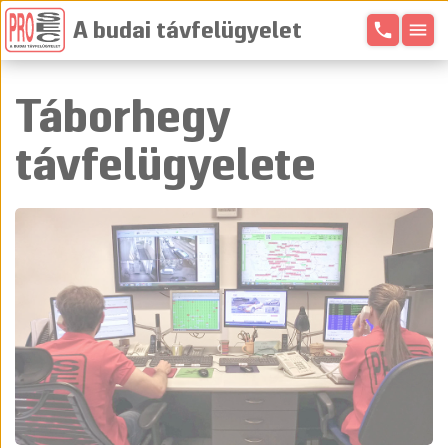
phone
menu
A budai távfelügyelet
Táborhegy
távfelügyelete