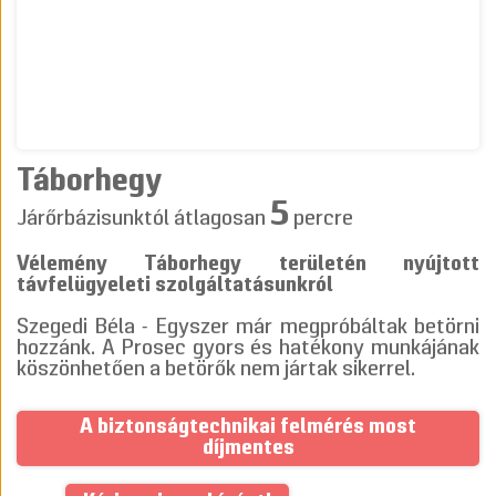
Táborhegy
5
Járőrbázisunktól átlagosan
percre
Vélemény Táborhegy területén nyújtott
távfelügyeleti szolgáltatásunkról
Szegedi Béla - Egyszer már megpróbáltak betörni
hozzánk. A Prosec gyors és hatékony munkájának
köszönhetően a betörők nem jártak sikerrel.
A biztonságtechnikai felmérés most
díjmentes