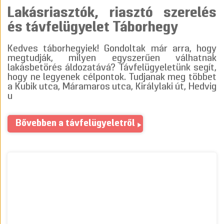
Lakásriasztók, riasztó szerelés
és távfelügyelet Táborhegy
Kedves táborhegyiek! Gondoltak már arra, hogy
megtudják, milyen egyszerűen válhatnak
lakásbetörés áldozatává? Távfelügyeletünk segít,
hogy ne legyenek célpontok. Tudjanak meg többet
a Kubik utca, Máramaros utca, Királylaki út, Hedvig
u
Bővebben a távfelügyeletről