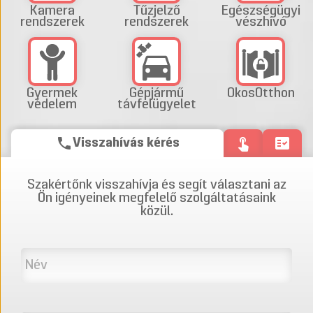
Kamera
Tűzjelző
Egészségügyi
rendszerek
rendszerek
vészhívó
Gyermek
Gépjármű
OkosOtthon
védelem
távfelügyelet
phone
touch_app
fact_check
Visszahívás kérés
Szakértőnk visszahívja és segít választani az
Ön igényeinek megfelelő szolgáltatásaink
közül.