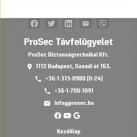
mail
ProSec Távfelügyelet
ProSec Biztonságtechnikai Kft.
place
1112 Budapest, Sasadi út 163.
phone
+36-1-315-0980 (0-24)
phone
+36-1-700-1091
mail
info@prosec.hu
Kezdőlap